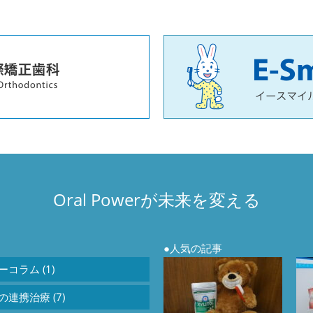
Oral Powerが未来を変える
人気の記事
コラム (1)
連携治療 (7)