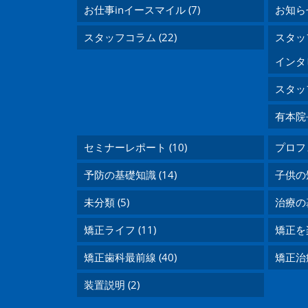
お仕事inイースマイル (7)
お知らせ
スタッフコラム (22)
スタッフ
インタビ
スタッフ
有本院長
セミナーレポート (10)
プロフェ
予防の基礎知識 (14)
子供の矯
未分類 (5)
治療の基
矯正ライフ (11)
矯正を楽
矯正歯科最前線 (40)
矯正治
装置説明 (2)