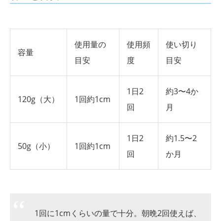
使用量の
使用頻
使い切り
容量
目安
度
目安
1日2
約3〜4か
120g（大）
1回約1cm
回
月
1日2
約1.5〜2
50g（小）
1回約1cm
回
か月
1回に1cmくらいの量で十分。朝晩2回使えば、