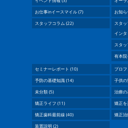
イベント情報 (3)
オーラ
お仕事inイースマイル (7)
お知らせ
スタッフコラム (22)
スタッフ
インタビ
スタッフ
有本院長
セミナーレポート (10)
プロフェ
予防の基礎知識 (14)
子供の矯
未分類 (5)
治療の基
矯正ライフ (11)
矯正を楽
矯正歯科最前線 (40)
矯正治
装置説明 (2)