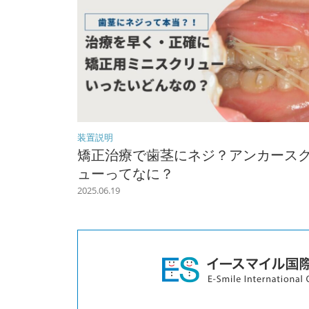
装置説明
矯正治療で歯茎にネジ？アンカース
ューってなに？
2025.06.19