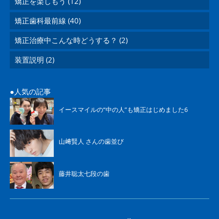
矯正を楽しもう (12)
矯正歯科最前線 (40)
矯正治療中こんな時どうする？ (2)
装置説明 (2)
人気の記事
イースマイルの“中の人”も矯正はじめました6
山﨑賢人 さんの歯並び
藤井聡太七段の歯